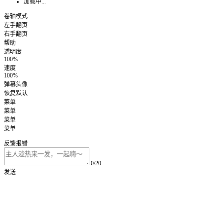
加载中...
卷轴模式
左手翻页
右手翻页
帮助
透明度
100%
速度
100%
弹幕头像
恢复默认
菜单
菜单
菜单
菜单
反馈报错
0/20
发送