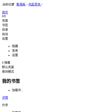
当前位置
:
看漫画
>
风起苍岚
>
首页
0/0
亮度
书签
目录
自动
设置
隐藏
发表
设置
0
弹幕
默认亮度
夜间模式
我的书签
加载中...
详情
升序