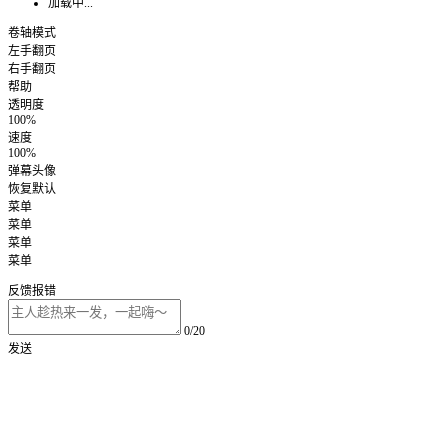
加载中...
卷轴模式
左手翻页
右手翻页
帮助
透明度
100%
速度
100%
弹幕头像
恢复默认
菜单
菜单
菜单
菜单
反馈报错
0/20
发送