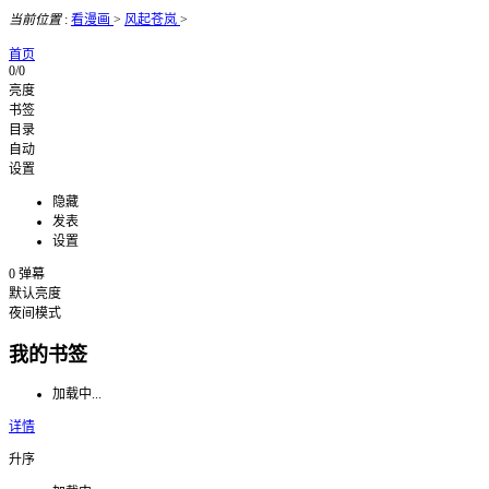
当前位置
:
看漫画
>
风起苍岚
>
首页
0/0
亮度
书签
目录
自动
设置
隐藏
发表
设置
0
弹幕
默认亮度
夜间模式
我的书签
加载中...
详情
升序