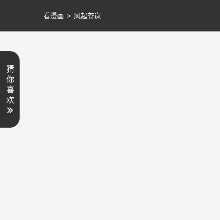
看漫画
>
风起苍岚
猜
你
喜
欢