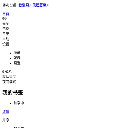
当前位置
:
看漫画
>
风起苍岚
>
首页
0/0
亮度
书签
目录
自动
设置
隐藏
发表
设置
0
弹幕
默认亮度
夜间模式
我的书签
加载中...
详情
升序