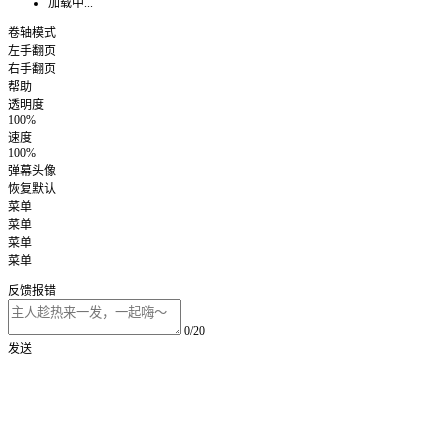
加载中...
卷轴模式
左手翻页
右手翻页
帮助
透明度
100%
速度
100%
弹幕头像
恢复默认
菜单
菜单
菜单
菜单
反馈报错
0/20
发送