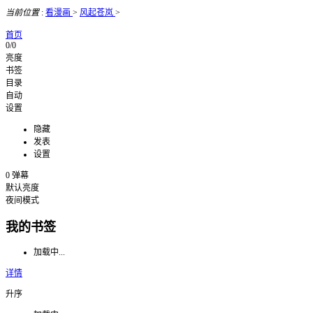
当前位置
:
看漫画
>
风起苍岚
>
首页
0/0
亮度
书签
目录
自动
设置
隐藏
发表
设置
0
弹幕
默认亮度
夜间模式
我的书签
加载中...
详情
升序