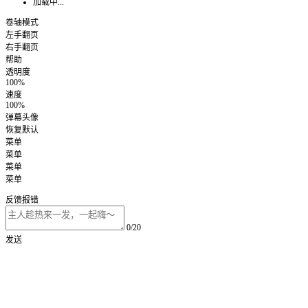
加载中...
卷轴模式
左手翻页
右手翻页
帮助
透明度
100%
速度
100%
弹幕头像
恢复默认
菜单
菜单
菜单
菜单
反馈报错
0/20
发送