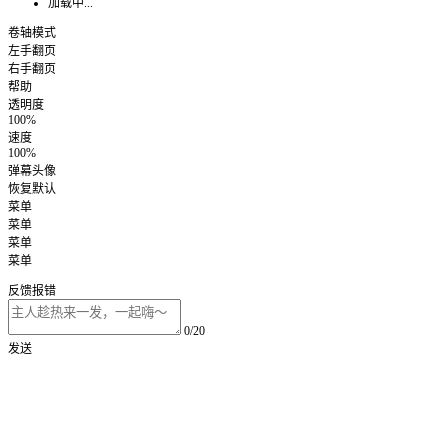
加载中...
卷轴模式
左手翻页
右手翻页
帮助
透明度
100%
速度
100%
弹幕头像
恢复默认
菜单
菜单
菜单
菜单
反馈报错
0/20
发送