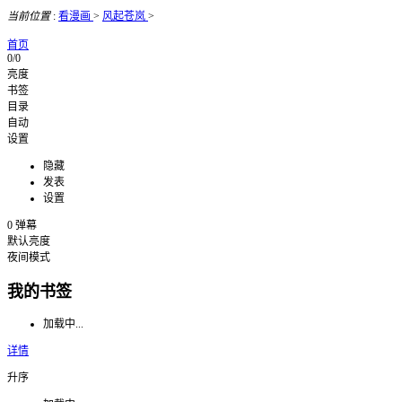
当前位置
:
看漫画
>
风起苍岚
>
首页
0/0
亮度
书签
目录
自动
设置
隐藏
发表
设置
0
弹幕
默认亮度
夜间模式
我的书签
加载中...
详情
升序