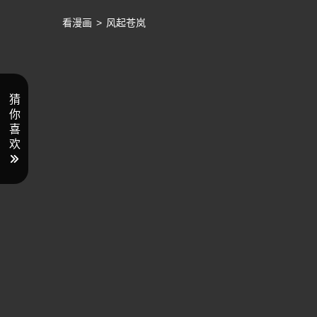
看漫画
>
风起苍岚
猜
你
喜
欢