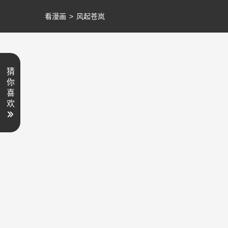
看漫画
>
风起苍岚
猜
你
喜
欢