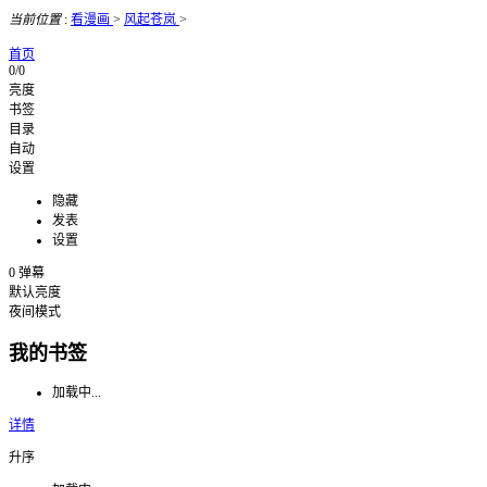
当前位置
:
看漫画
>
风起苍岚
>
首页
0/0
亮度
书签
目录
自动
设置
隐藏
发表
设置
0
弹幕
默认亮度
夜间模式
我的书签
加载中...
详情
升序