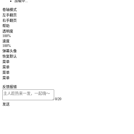
加载中...
卷轴模式
左手翻页
右手翻页
帮助
透明度
100%
速度
100%
弹幕头像
恢复默认
菜单
菜单
菜单
菜单
反馈报错
0/20
发送