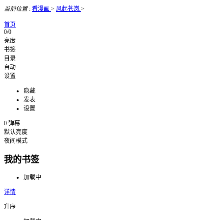
当前位置
:
看漫画
>
风起苍岚
>
首页
0/0
亮度
书签
目录
自动
设置
隐藏
发表
设置
0
弹幕
默认亮度
夜间模式
我的书签
加载中...
详情
升序