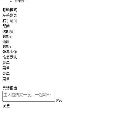
加载中...
卷轴模式
左手翻页
右手翻页
帮助
透明度
100%
速度
100%
弹幕头像
恢复默认
菜单
菜单
菜单
菜单
反馈报错
0/20
发送