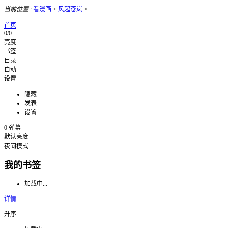
当前位置
:
看漫画
>
风起苍岚
>
首页
0/0
亮度
书签
目录
自动
设置
隐藏
发表
设置
0
弹幕
默认亮度
夜间模式
我的书签
加载中...
详情
升序