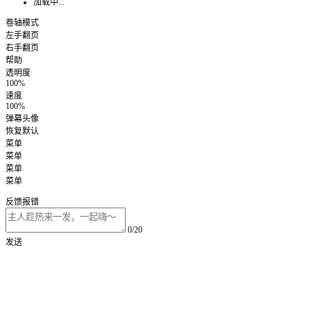
加载中...
卷轴模式
左手翻页
右手翻页
帮助
透明度
100%
速度
100%
弹幕头像
恢复默认
菜单
菜单
菜单
菜单
反馈报错
0/20
发送