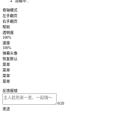
加载中...
卷轴模式
左手翻页
右手翻页
帮助
透明度
100%
速度
100%
弹幕头像
恢复默认
菜单
菜单
菜单
菜单
反馈报错
0/20
发送