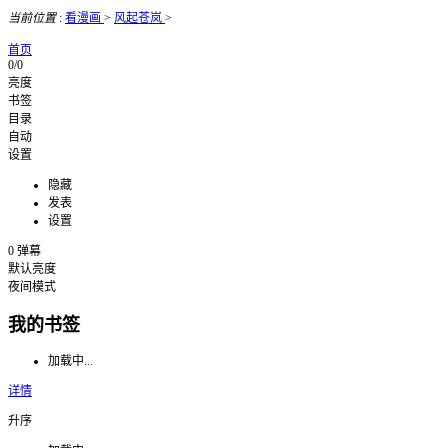
当前位置
:
看漫画
>
风起苍岚
>
首页
0/0
亮度
书签
目录
自动
设置
隐藏
发表
设置
0
弹幕
默认亮度
夜间模式
我的书签
加载中...
详情
升序