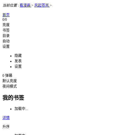
当前位置
:
看漫画
>
风起苍岚
>
首页
0/0
亮度
书签
目录
自动
设置
隐藏
发表
设置
0
弹幕
默认亮度
夜间模式
我的书签
加载中...
详情
升序