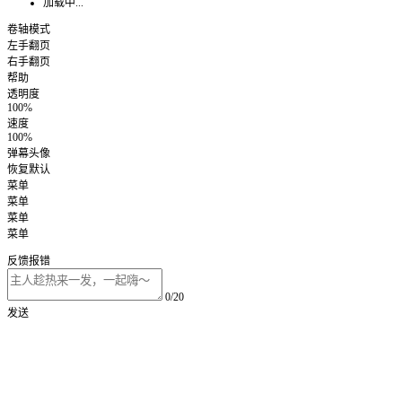
加载中...
卷轴模式
左手翻页
右手翻页
帮助
透明度
100%
速度
100%
弹幕头像
恢复默认
菜单
菜单
菜单
菜单
反馈报错
0/20
发送