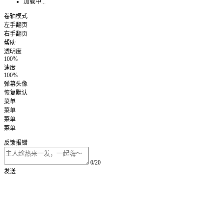
加载中...
卷轴模式
左手翻页
右手翻页
帮助
透明度
100%
速度
100%
弹幕头像
恢复默认
菜单
菜单
菜单
菜单
反馈报错
0/20
发送