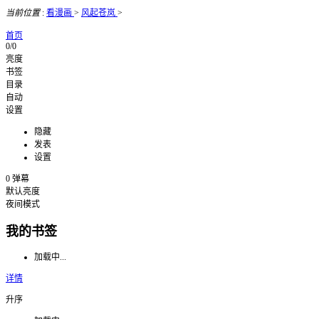
当前位置
:
看漫画
>
风起苍岚
>
首页
0/0
亮度
书签
目录
自动
设置
隐藏
发表
设置
0
弹幕
默认亮度
夜间模式
我的书签
加载中...
详情
升序