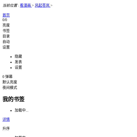
当前位置
:
看漫画
>
风起苍岚
>
首页
0/0
亮度
书签
目录
自动
设置
隐藏
发表
设置
0
弹幕
默认亮度
夜间模式
我的书签
加载中...
详情
升序