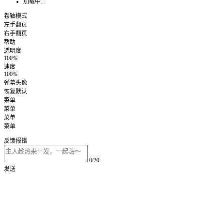
加载中...
卷轴模式
左手翻页
右手翻页
帮助
透明度
100%
速度
100%
弹幕头像
恢复默认
菜单
菜单
菜单
菜单
反馈报错
0/20
发送