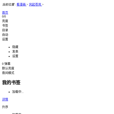
当前位置
:
看漫画
>
风起苍岚
>
首页
0/0
亮度
书签
目录
自动
设置
隐藏
发表
设置
0
弹幕
默认亮度
夜间模式
我的书签
加载中...
详情
升序