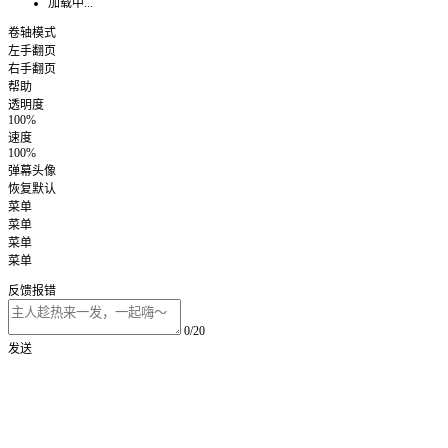
加载中...
卷轴模式
左手翻页
右手翻页
帮助
透明度
100%
速度
100%
弹幕头像
恢复默认
菜单
菜单
菜单
菜单
反馈报错
0/20
发送