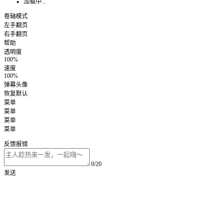
加载中...
卷轴模式
左手翻页
右手翻页
帮助
透明度
100%
速度
100%
弹幕头像
恢复默认
菜单
菜单
菜单
菜单
反馈报错
0/20
发送