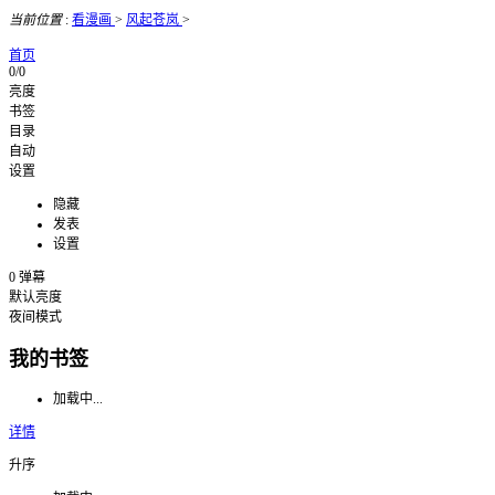
当前位置
:
看漫画
>
风起苍岚
>
首页
0/0
亮度
书签
目录
自动
设置
隐藏
发表
设置
0
弹幕
默认亮度
夜间模式
我的书签
加载中...
详情
升序