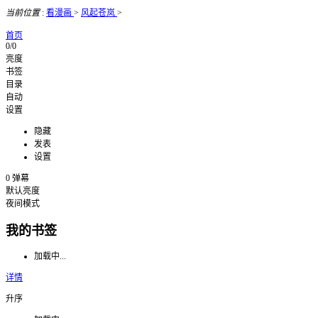
当前位置
:
看漫画
>
风起苍岚
>
首页
0/0
亮度
书签
目录
自动
设置
隐藏
发表
设置
0
弹幕
默认亮度
夜间模式
我的书签
加载中...
详情
升序