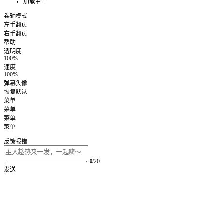
加载中...
卷轴模式
左手翻页
右手翻页
帮助
透明度
100%
速度
100%
弹幕头像
恢复默认
菜单
菜单
菜单
菜单
反馈报错
0/20
发送