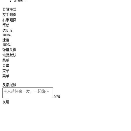
加载中...
卷轴模式
左手翻页
右手翻页
帮助
透明度
100%
速度
100%
弹幕头像
恢复默认
菜单
菜单
菜单
菜单
反馈报错
0/20
发送