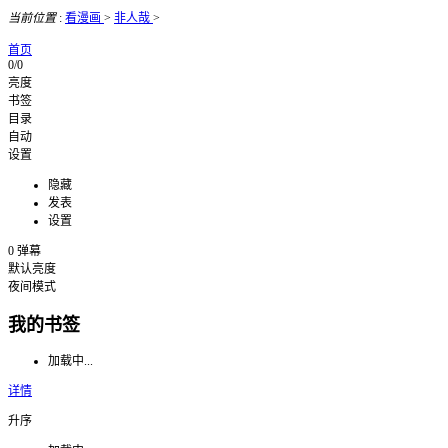
当前位置
:
看漫画
>
非人哉
>
首页
0/0
亮度
书签
目录
自动
设置
隐藏
发表
设置
0
弹幕
默认亮度
夜间模式
我的书签
加载中...
详情
升序