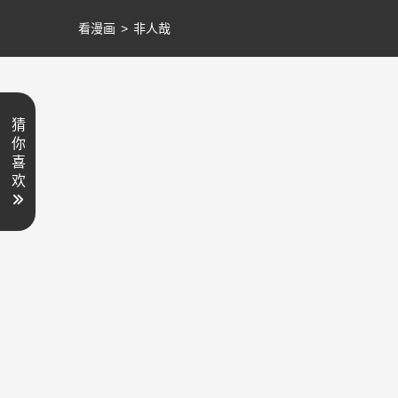
看漫画
>
非人哉
猜
你
喜
欢