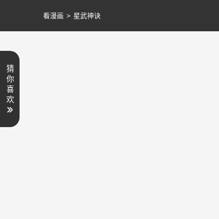
看漫画
>
星武神诀
猜
你
喜
欢