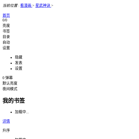
当前位置
:
看漫画
>
星武神诀
>
首页
0/0
亮度
书签
目录
自动
设置
隐藏
发表
设置
0
弹幕
默认亮度
夜间模式
我的书签
加载中...
详情
升序