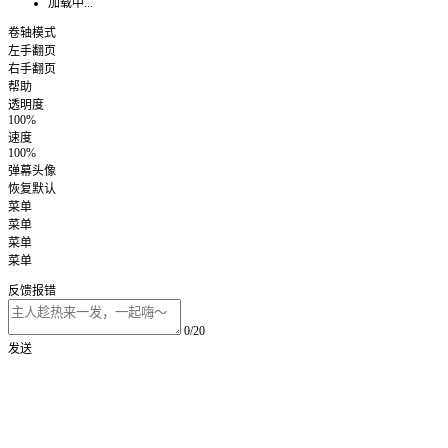
加载中...
卷轴模式
左手翻页
右手翻页
帮助
透明度
100%
速度
100%
弹幕头像
恢复默认
菜单
菜单
菜单
菜单
反馈报错
0/20
发送