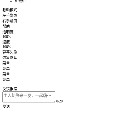
加载中...
卷轴模式
左手翻页
右手翻页
帮助
透明度
100%
速度
100%
弹幕头像
恢复默认
菜单
菜单
菜单
菜单
反馈报错
0/20
发送