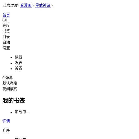
当前位置
:
看漫画
>
星武神诀
>
首页
0/0
亮度
书签
目录
自动
设置
隐藏
发表
设置
0
弹幕
默认亮度
夜间模式
我的书签
加载中...
详情
升序