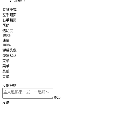
加载中...
卷轴模式
左手翻页
右手翻页
帮助
透明度
100%
速度
100%
弹幕头像
恢复默认
菜单
菜单
菜单
菜单
反馈报错
0/20
发送