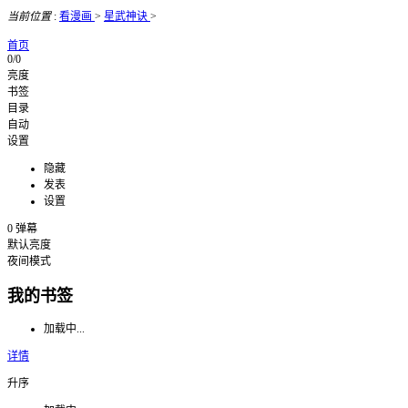
当前位置
:
看漫画
>
星武神诀
>
首页
0/0
亮度
书签
目录
自动
设置
隐藏
发表
设置
0
弹幕
默认亮度
夜间模式
我的书签
加载中...
详情
升序