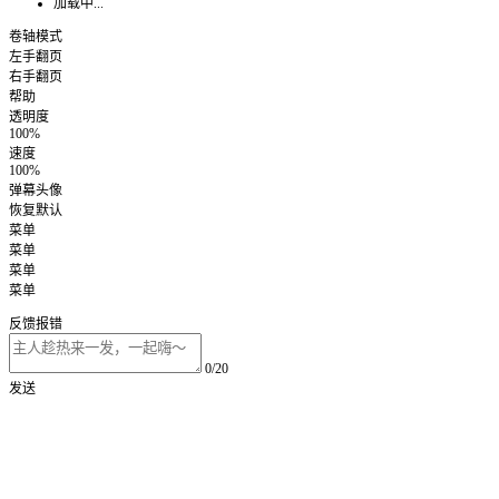
加载中...
卷轴模式
左手翻页
右手翻页
帮助
透明度
100%
速度
100%
弹幕头像
恢复默认
菜单
菜单
菜单
菜单
反馈报错
0/20
发送