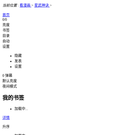
当前位置
:
看漫画
>
星武神诀
>
首页
0/0
亮度
书签
目录
自动
设置
隐藏
发表
设置
0
弹幕
默认亮度
夜间模式
我的书签
加载中...
详情
升序