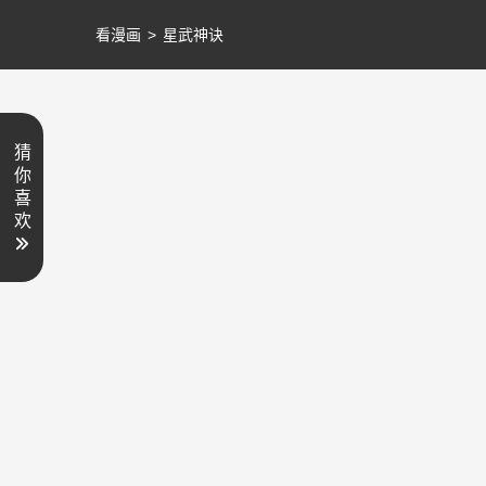
看漫画
>
星武神诀
猜
你
喜
欢