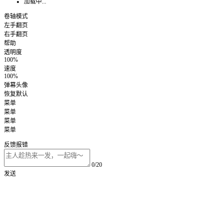
加载中...
卷轴模式
左手翻页
右手翻页
帮助
透明度
100%
速度
100%
弹幕头像
恢复默认
菜单
菜单
菜单
菜单
反馈报错
0/20
发送