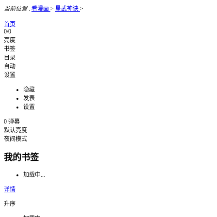
当前位置
:
看漫画
>
星武神诀
>
首页
0/0
亮度
书签
目录
自动
设置
隐藏
发表
设置
0
弹幕
默认亮度
夜间模式
我的书签
加载中...
详情
升序