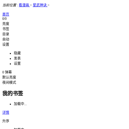
当前位置
:
看漫画
>
星武神诀
>
首页
0/0
亮度
书签
目录
自动
设置
隐藏
发表
设置
0
弹幕
默认亮度
夜间模式
我的书签
加载中...
详情
升序