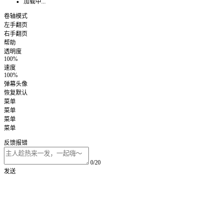
加载中...
卷轴模式
左手翻页
右手翻页
帮助
透明度
100%
速度
100%
弹幕头像
恢复默认
菜单
菜单
菜单
菜单
反馈报错
0/20
发送