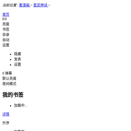
当前位置
:
看漫画
>
星武神诀
>
首页
0/0
亮度
书签
目录
自动
设置
隐藏
发表
设置
0
弹幕
默认亮度
夜间模式
我的书签
加载中...
详情
升序