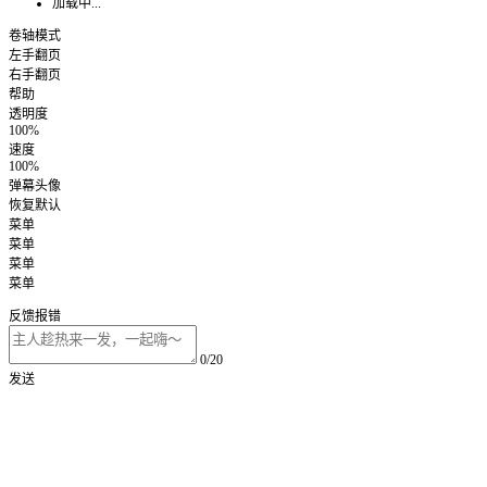
加载中...
卷轴模式
左手翻页
右手翻页
帮助
透明度
100%
速度
100%
弹幕头像
恢复默认
菜单
菜单
菜单
菜单
反馈报错
0/20
发送