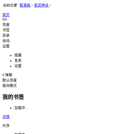
当前位置
:
看漫画
>
星武神诀
>
首页
0/0
亮度
书签
目录
自动
设置
隐藏
发表
设置
0
弹幕
默认亮度
夜间模式
我的书签
加载中...
详情
升序