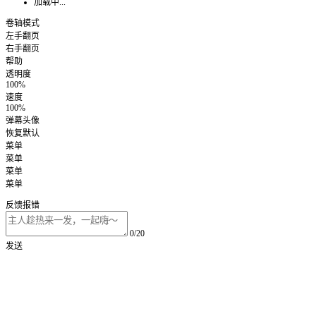
加载中...
卷轴模式
左手翻页
右手翻页
帮助
透明度
100%
速度
100%
弹幕头像
恢复默认
菜单
菜单
菜单
菜单
反馈报错
0/20
发送