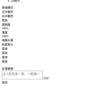
加载中...
卷轴模式
左手翻页
右手翻页
帮助
透明度
100%
速度
100%
弹幕头像
恢复默认
菜单
菜单
菜单
菜单
反馈报错
0/20
发送