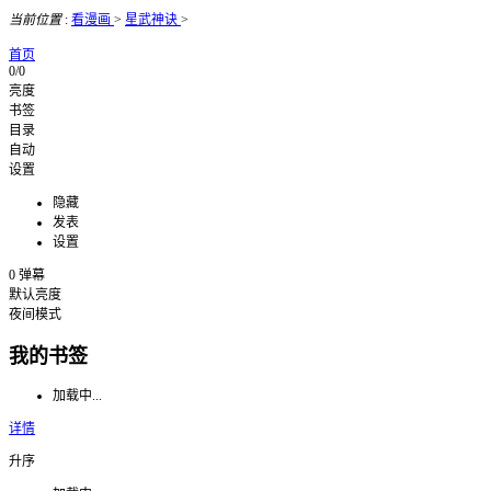
当前位置
:
看漫画
>
星武神诀
>
首页
0/0
亮度
书签
目录
自动
设置
隐藏
发表
设置
0
弹幕
默认亮度
夜间模式
我的书签
加载中...
详情
升序