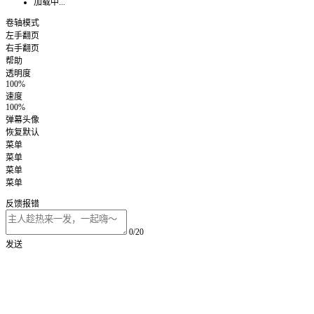
加载中...
卷轴模式
左手翻页
右手翻页
帮助
透明度
100%
速度
100%
弹幕头像
恢复默认
菜单
菜单
菜单
菜单
反馈报错
0/20
发送