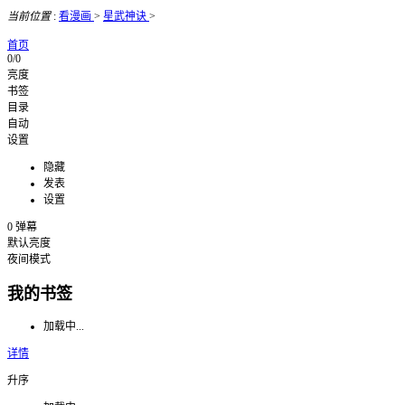
当前位置
:
看漫画
>
星武神诀
>
首页
0/0
亮度
书签
目录
自动
设置
隐藏
发表
设置
0
弹幕
默认亮度
夜间模式
我的书签
加载中...
详情
升序