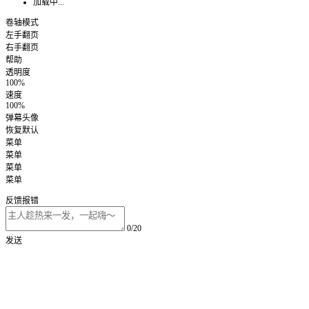
加载中...
卷轴模式
左手翻页
右手翻页
帮助
透明度
100%
速度
100%
弹幕头像
恢复默认
菜单
菜单
菜单
菜单
反馈报错
0/20
发送