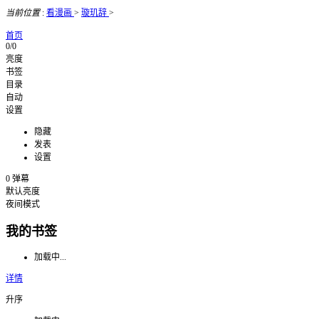
当前位置
:
看漫画
>
璇玑辞
>
首页
0/0
亮度
书签
目录
自动
设置
隐藏
发表
设置
0
弹幕
默认亮度
夜间模式
我的书签
加载中...
详情
升序