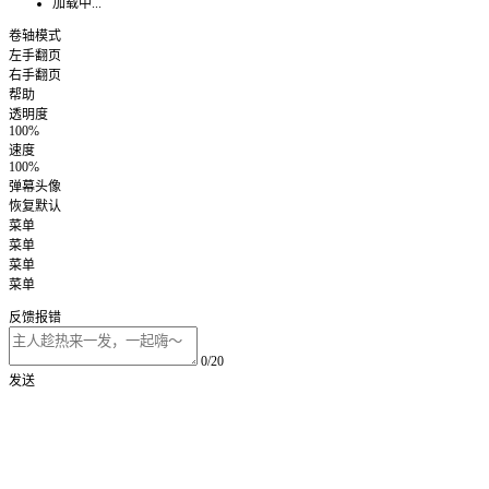
加载中...
卷轴模式
左手翻页
右手翻页
帮助
透明度
100%
速度
100%
弹幕头像
恢复默认
菜单
菜单
菜单
菜单
反馈报错
0/20
发送