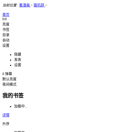
当前位置
:
看漫画
>
璇玑辞
>
首页
0/0
亮度
书签
目录
自动
设置
隐藏
发表
设置
0
弹幕
默认亮度
夜间模式
我的书签
加载中...
详情
升序