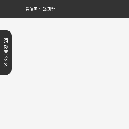
看漫画
>
璇玑辞
猜
你
喜
欢