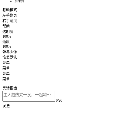
加载中...
卷轴模式
左手翻页
右手翻页
帮助
透明度
100%
速度
100%
弹幕头像
恢复默认
菜单
菜单
菜单
菜单
反馈报错
0/20
发送