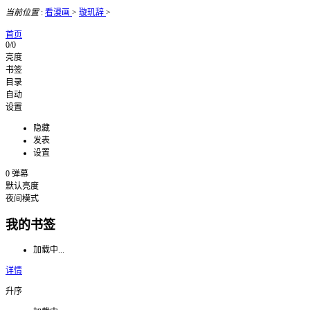
当前位置
:
看漫画
>
璇玑辞
>
首页
0/0
亮度
书签
目录
自动
设置
隐藏
发表
设置
0
弹幕
默认亮度
夜间模式
我的书签
加载中...
详情
升序