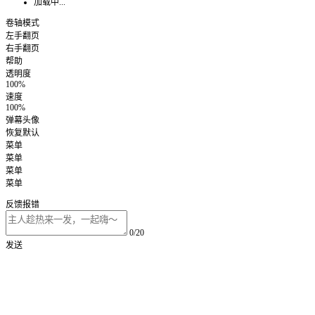
加载中...
卷轴模式
左手翻页
右手翻页
帮助
透明度
100%
速度
100%
弹幕头像
恢复默认
菜单
菜单
菜单
菜单
反馈报错
0/20
发送