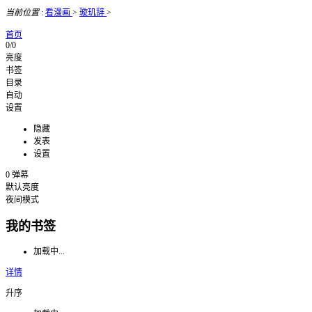
当前位置
:
看漫画
>
璇玑辞
>
首页
0/0
亮度
书签
目录
自动
设置
隐藏
发表
设置
0
弹幕
默认亮度
夜间模式
我的书签
加载中...
详情
升序