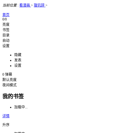
当前位置
:
看漫画
>
璇玑辞
>
首页
0/0
亮度
书签
目录
自动
设置
隐藏
发表
设置
0
弹幕
默认亮度
夜间模式
我的书签
加载中...
详情
升序