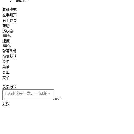
加载中...
卷轴模式
左手翻页
右手翻页
帮助
透明度
100%
速度
100%
弹幕头像
恢复默认
菜单
菜单
菜单
菜单
反馈报错
0/20
发送