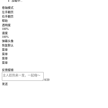
加载中...
卷轴模式
左手翻页
右手翻页
帮助
透明度
100%
速度
100%
弹幕头像
恢复默认
菜单
菜单
菜单
菜单
反馈报错
0/20
发送