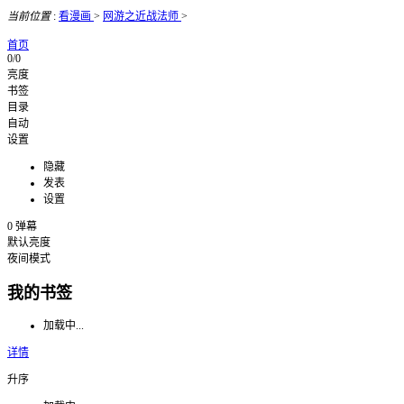
当前位置
:
看漫画
>
网游之近战法师
>
首页
0/0
亮度
书签
目录
自动
设置
隐藏
发表
设置
0
弹幕
默认亮度
夜间模式
我的书签
加载中...
详情
升序