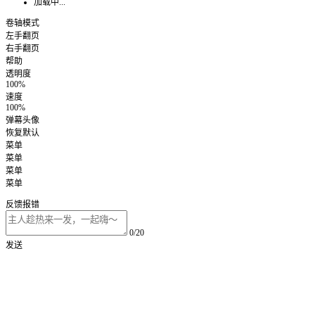
加载中...
卷轴模式
左手翻页
右手翻页
帮助
透明度
100%
速度
100%
弹幕头像
恢复默认
菜单
菜单
菜单
菜单
反馈报错
0/20
发送