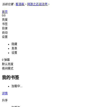
当前位置
:
看漫画
>
网游之近战法师
>
首页
0/0
亮度
书签
目录
自动
设置
隐藏
发表
设置
0
弹幕
默认亮度
夜间模式
我的书签
加载中...
详情
升序