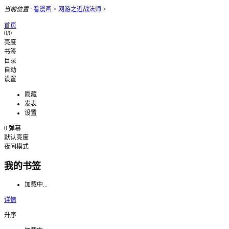
当前位置
:
看漫画
>
网游之近战法师
>
首页
0/0
亮度
书签
目录
自动
设置
隐藏
发表
设置
0
弹幕
默认亮度
夜间模式
我的书签
加载中...
详情
升序