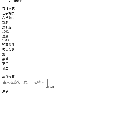
加载中...
卷轴模式
左手翻页
右手翻页
帮助
透明度
100%
速度
100%
弹幕头像
恢复默认
菜单
菜单
菜单
菜单
反馈报错
0/20
发送