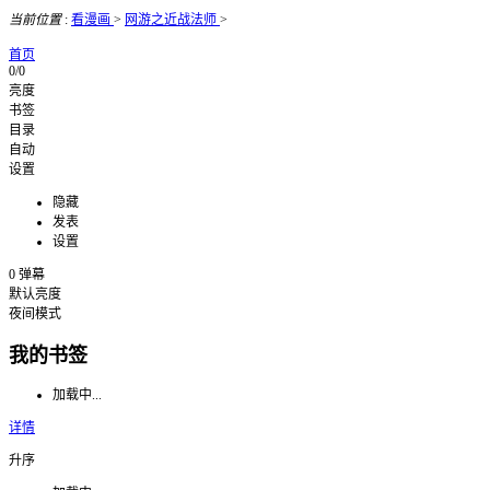
当前位置
:
看漫画
>
网游之近战法师
>
首页
0/0
亮度
书签
目录
自动
设置
隐藏
发表
设置
0
弹幕
默认亮度
夜间模式
我的书签
加载中...
详情
升序