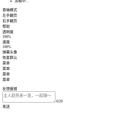
加载中...
卷轴模式
左手翻页
右手翻页
帮助
透明度
100%
速度
100%
弹幕头像
恢复默认
菜单
菜单
菜单
菜单
反馈报错
0/20
发送