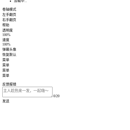
加载中...
卷轴模式
左手翻页
右手翻页
帮助
透明度
100%
速度
100%
弹幕头像
恢复默认
菜单
菜单
菜单
菜单
反馈报错
0/20
发送