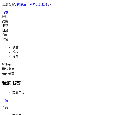
当前位置
:
看漫画
>
网游之近战法师
>
首页
0/0
亮度
书签
目录
自动
设置
隐藏
发表
设置
0
弹幕
默认亮度
夜间模式
我的书签
加载中...
详情
升序