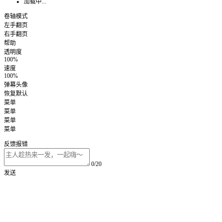
加载中...
卷轴模式
左手翻页
右手翻页
帮助
透明度
100%
速度
100%
弹幕头像
恢复默认
菜单
菜单
菜单
菜单
反馈报错
0/20
发送