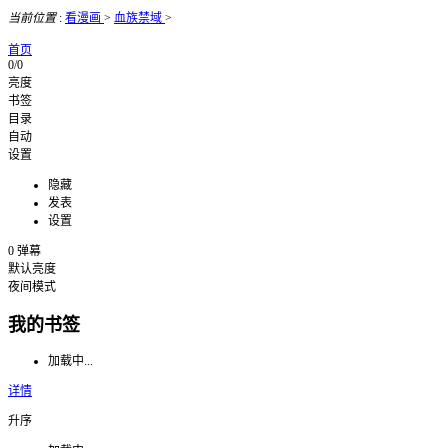
当前位置
:
看漫画
>
血族禁域
>
首页
0/0
亮度
书签
目录
自动
设置
隐藏
发表
设置
0
弹幕
默认亮度
夜间模式
我的书签
加载中...
详情
升序