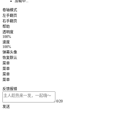
加载中...
卷轴模式
左手翻页
右手翻页
帮助
透明度
100%
速度
100%
弹幕头像
恢复默认
菜单
菜单
菜单
菜单
反馈报错
0/20
发送