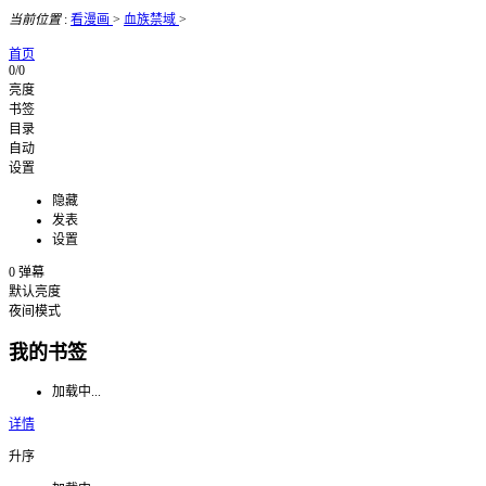
当前位置
:
看漫画
>
血族禁域
>
首页
0/0
亮度
书签
目录
自动
设置
隐藏
发表
设置
0
弹幕
默认亮度
夜间模式
我的书签
加载中...
详情
升序