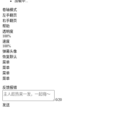
加载中...
卷轴模式
左手翻页
右手翻页
帮助
透明度
100%
速度
100%
弹幕头像
恢复默认
菜单
菜单
菜单
菜单
反馈报错
0/20
发送