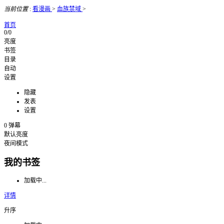
当前位置
:
看漫画
>
血族禁域
>
首页
0/0
亮度
书签
目录
自动
设置
隐藏
发表
设置
0
弹幕
默认亮度
夜间模式
我的书签
加载中...
详情
升序