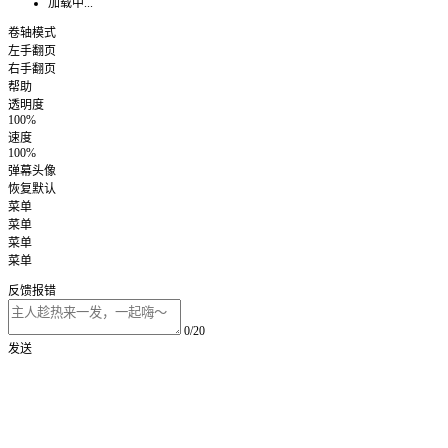
加载中...
卷轴模式
左手翻页
右手翻页
帮助
透明度
100%
速度
100%
弹幕头像
恢复默认
菜单
菜单
菜单
菜单
反馈报错
0/20
发送