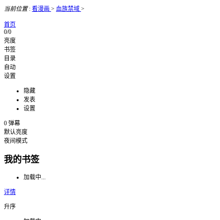
当前位置
:
看漫画
>
血族禁域
>
首页
0/0
亮度
书签
目录
自动
设置
隐藏
发表
设置
0
弹幕
默认亮度
夜间模式
我的书签
加载中...
详情
升序