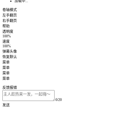
加载中...
卷轴模式
左手翻页
右手翻页
帮助
透明度
100%
速度
100%
弹幕头像
恢复默认
菜单
菜单
菜单
菜单
反馈报错
0/20
发送