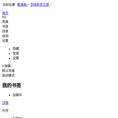
当前位置
:
看漫画
>
寻找前世之旅
>
首页
0/0
亮度
书签
目录
自动
设置
隐藏
发表
设置
0
弹幕
默认亮度
夜间模式
我的书签
加载中...
详情
升序