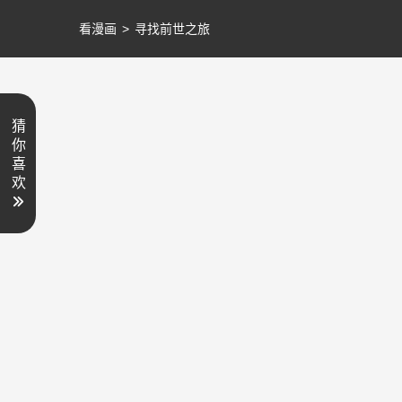
看漫画
>
寻找前世之旅
猜
你
喜
欢