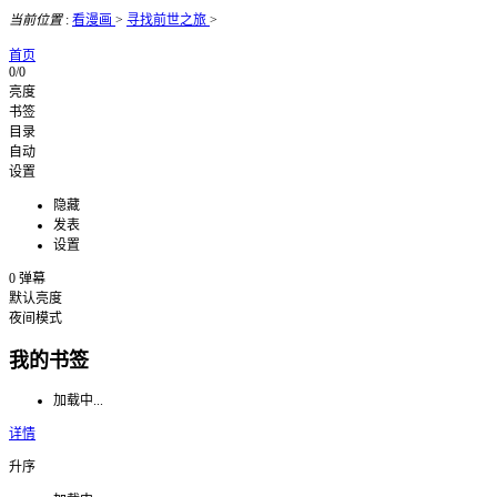
当前位置
:
看漫画
>
寻找前世之旅
>
首页
0/0
亮度
书签
目录
自动
设置
隐藏
发表
设置
0
弹幕
默认亮度
夜间模式
我的书签
加载中...
详情
升序