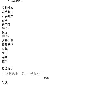
加载中...
卷轴模式
左手翻页
右手翻页
帮助
透明度
100%
速度
100%
弹幕头像
恢复默认
菜单
菜单
菜单
菜单
反馈报错
0/20
发送